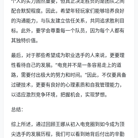
个人的实力固然重要，但真正决定胜负的是团队之间
配合默契程度。因此，希望年轻玩家们能够培养良好
的沟通能力，与队友建立信任关系，共同追求胜利目
标。此外，要学会尊重每一个队员，因为每个人都有
其独特价值。
最后，对于那些希望成为职业选手的人来说，更要理
性看待自己的发展。“电竞并不是一条容易走上的道
路，需要付出极大的努力和时间。”因此，不仅要具备
过硬技术，更要有良好的心理素质和自我管理能力，
以适应激烈竞争环境，把握机会，实现梦想。
总结：
综上所述，通过回顾王娜从初入电竞圈到如今成为顶
尖选手的发展历程，我们可以看到她背后付出的辛勤