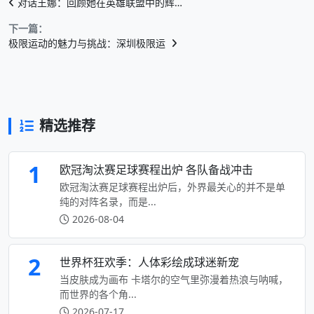
对话王娜：回顾她在英雄联盟中的辉…
下一篇：
极限运动的魅力与挑战：深圳极限运
精选推荐
1
欧冠淘汰赛足球赛程出炉 各队备战冲击
欧冠淘汰赛足球赛程出炉后，外界最关心的并不是单
纯的对阵名录，而是...
2026-08-04
2
世界杯狂欢季：人体彩绘成球迷新宠
当皮肤成为画布 卡塔尔的空气里弥漫着热浪与呐喊，
而世界的各个角...
2026-07-17